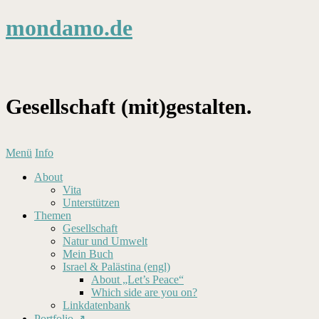
mondamo.de
Gesellschaft (mit)gestalten.
Menü
Info
About
Vita
Unterstützen
Themen
Gesellschaft
Natur und Umwelt
Mein Buch
Israel & Palästina (engl)
About „Let’s Peace“
Which side are you on?
Linkdatenbank
Portfolio ↗