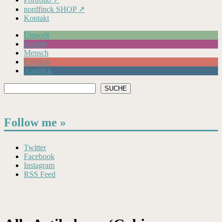
nordfinck SHOP ↗
Kontakt
Umwelt
Society
Mensch
Einblick
Ausblick
Suchen
SUCHE
Follow me »
Twitter
Facebook
Instagram
RSS Feed