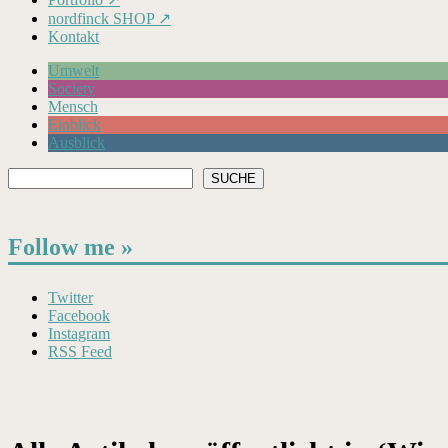
nordfinck SHOP ↗
Kontakt
Umwelt
Society
Mensch
Einblick
Ausblick
Suchen
SUCHE
Follow me »
Twitter
Facebook
Instagram
RSS Feed