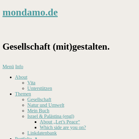
mondamo.de
Gesellschaft (mit)gestalten.
Menü
Info
About
Vita
Unterstützen
Themen
Gesellschaft
Natur und Umwelt
Mein Buch
Israel & Palästina (engl)
About „Let’s Peace“
Which side are you on?
Linkdatenbank
Portfolio ↗